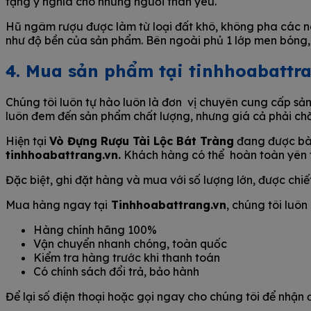
tậng ý nghĩa cho những người thân yêu.
Hũ ngâm rượu được làm từ loại đất khô, không pha các n
như độ bền của sản phẩm. Bên ngoài phủ 1 lớp men bóng, 
4. Mua sản phẩm tại tinhhoabattr
Chúng tôi luôn tự hào luôn là đơn vị chuyên cung cấp sả
luôn đem đến sản phẩm chất lượng, nhưng giá cả phải ch
Hiện tại
Vò Đựng Rượu Tài Lộc Bát Tràng
đang được bày
tinhhoabattrang.vn.
Khách hàng có thể hoàn toàn yên t
Đặc biệt, ghi đặt hàng và mua với số lượng lớn, được chiết 
Mua hàng ngay tại
Tinhhoabattrang.vn
, chúng tôi luô
Hàng chính hãng 100%
Vận chuyển nhanh chóng, toàn quốc
Kiểm tra hàng trước khi thanh toán
Có chính sách đổi trả, bảo hành
Để lại số điện thoại hoặc gọi ngay cho chúng tôi để nhận đ