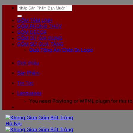
Skip
Tìm
to
kiếm:
content
GỐM TÂM LINH
GỐM PHONG THỦY
GỐM DECOR
GỐM SỨ GIA DỤNG
GỐM SỨ QUÀ TẶNG
Quà Tặng Ấm Chén In Logo
Giới thiệu
Sản Phẩm
Tin Tức
Languages
You need Polylang or WPML plugin for this to