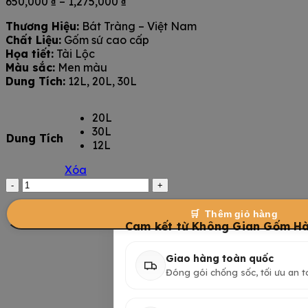
Khoảng
650,000
₫
–
1,275,000
₫
giá:
Thương Hiệu:
Bát Tràng – Việt Nam
từ
Chất Liệu:
Gốm sứ cao cấp
650,000 ₫
Họa tiết:
Tài Lộc
đến
Màu sắc:
Men màu
1,275,000 ₫
Dung Tích:
12L, 20L, 30L
20L
30L
Dung Tích
12L
Xóa
Vò
Đựng
Rượu
Thêm giỏ hàng
Tài
Cam kết từ Không Gian Gốm Hà
Lộc
Bát
Giao hàng toàn quốc
Tràng
Đóng gói chống sốc, tối ưu an t
số
lượng