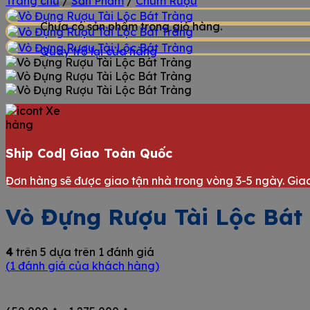
Trang chủ
/
Sản Phẩm
/
Chum Rượu
Chưa có sản phẩm trong giỏ hàng.
Quay trở lại cửa hàng
Ship Cod| Giao Toàn Quốc
Đơn hàng sẽ được giao tận nhà trong vòng 3-5 ngày. Giao
Vò Đựng Rượu Tài Lộc Bát
4
trên 5 dựa trên
1
đánh giá
(
1
đánh giá của khách hàng)