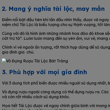
2. Mang ý nghĩa tài lộc, may mắn
Điểm nổi bật đầu tiên khi lần đầu nhìn thấy, được vẽ nga
niệm chữ Tài Lộc là biểu tượng cho sự thịnh vượng, tốt l
Cùng với đó là hình ảnh những nhánh hoa đào đỏ khoe s
cát trừ tà”. Luôn luôn mang đến sự yên ấm, vui vẻ, mang 
Chính vì vẻ ngoài ấn tượng, rất thích họp dùng để sử dụn
gia đình gia chủ.
3. Phù hợp với mọi gia đình
Với 3 dung tích phổ biến được nhiều người sử dụng nhất, 
Vò đựng rượu ngoài công dụng có thể đựng rượu ra. Các c
và còn rất nhiều cách sử dụng khác.
Họa tiết Tài Lộc được vẽ ngay chính giữa bình với mong 