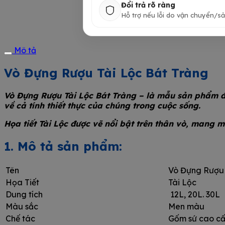
Đổi trả rõ ràng
Hỗ trợ nếu lỗi do vận chuyển/sả
Mô tả
Vò Đựng Rượu Tài Lộc Bát Tràng
Vò Đựng Rượu Tài Lộc Bát Tràng – là mẫu sản phẩm đ
về cả tính thiết thực của chúng trong cuộc sống.
Họa tiết Tài Lộc được vẽ nổi bật trên thân vò, mang
1. Mô tả sản phẩm:
Tên
Vò Đựng Rượu 
Họa Tiết
Tài Lộc
Dung tích
12L, 20L. 30L
Màu sắc
Men màu
Chế tác
Gốm sứ cao c