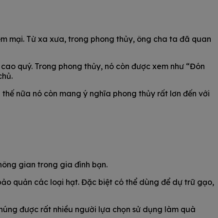
mềm mại. Từ xa xưa, trong phong thủy, ông cha ta đã quan
 cao quý. Trong phong thủy, nó còn được xem như “Đón
chủ.
 thế nữa nó còn mang ý nghĩa phong thủy rất lơn đến với
hông gian trong gia đình bạn.
o quản các loại hạt. Đặc biệt có thể dùng để dự trữ gạo,
 chúng được rất nhiều người lựa chọn sử dụng làm quà