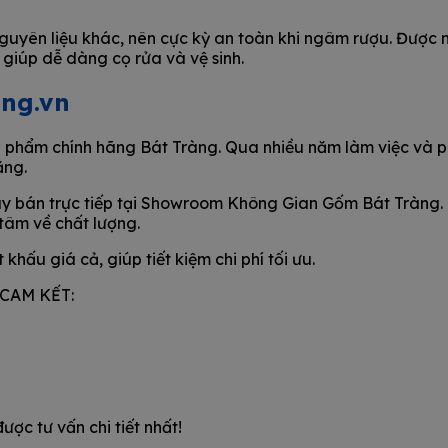
guyên liệu khác, nên cực kỳ an toàn khi ngâm rượu. Được 
giúp dễ dàng cọ rửa và vệ sinh.
ang.vn
n phẩm chính hãng Bát Tràng. Qua nhiều năm làm việc và ph
ăng.
 bán trực tiếp tại Showroom Không Gian Gốm Bát Tràng. H
âm về chất lượng.
khấu giá cả, giúp tiết kiệm chi phí tối ưu.
n CAM KẾT:
ược tư vấn chi tiết nhất!