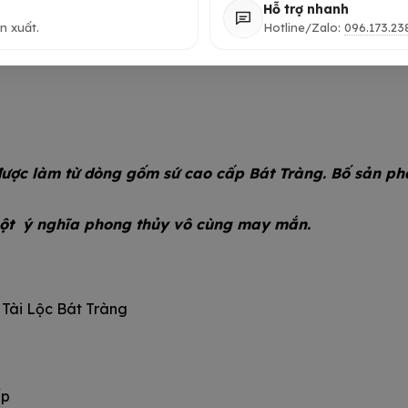
Hỗ trợ nhanh
n xuất.
Hotline/Zalo:
096.173.23
ược làm từ dòng gốm sứ cao cấp Bát Tràng. Bố sản ph
 một ý nghĩa phong thủy vô cùng may mắn.
Tài Lộc Bát Tràng
ấp