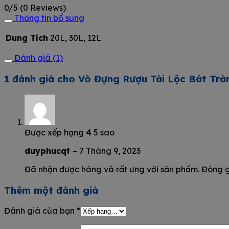
0/5
(0 Reviews)
Thông tin bổ sung
Dung Tích
20L, 30L, 12L
Đánh giá (1)
1 đánh giá cho
Vò Đựng Rượu Tài Lộc Bát Trà
Được xếp hạng
4
5 sao
duyphucqt
–
7 Tháng 9, 2023
Đã nhận được hàng và rất ưng với sản phẩm. Đóng g
Thêm một đánh giá
Đánh giá của bạn
*