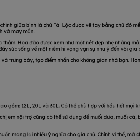
y chính giữa bình là chữ Tài Lộc được vẽ tay bằng chữ đỏ 
ành và may mắn.
ắc thắm. Hoa đào được xem như một nét đẹp nhẹ nhàng mà
đầy sức sống về một niềm hi vọng vạn sự như ý đến với gia 
g và trưng bày, tạo điểm nhấn cho không gian nhà bạn. Hơn
bao gồm: 12L, 20L và 30L. Có thể phù hợp với hầu hết mọi k
hị em nội trợ cũng có thể sử dụng để muối dưa, muối cà, bả
muốn mang lại nhiều ý nghĩa cho gia chủ. Chính vì thế, mà