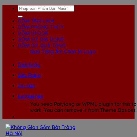
Skip
Tìm
to
kiếm:
content
GỐM TÂM LINH
GỐM PHONG THỦY
GỐM DECOR
GỐM SỨ GIA DỤNG
GỐM SỨ QUÀ TẶNG
Quà Tặng Ấm Chén In Logo
Giới thiệu
Sản Phẩm
Tin Tức
Languages
You need Polylang or WPML plugin for this to
work. You can remove it from Theme Options.