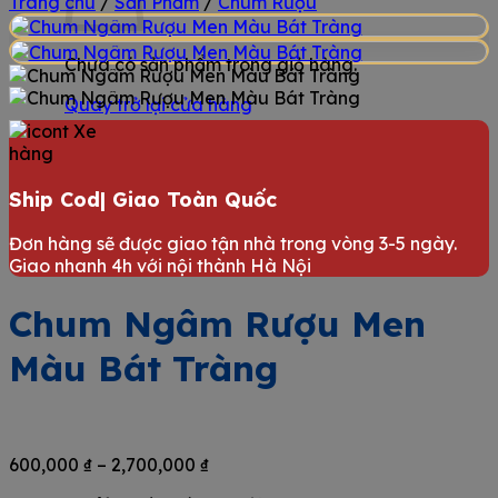
Trang chủ
/
Sản Phẩm
/
Chum Rượu
Chưa có sản phẩm trong giỏ hàng.
Quay trở lại cửa hàng
Ship Cod| Giao Toàn Quốc
Đơn hàng sẽ được giao tận nhà trong vòng 3-5 ngày.
Giao nhanh 4h với nội thành Hà Nội
Chum Ngâm Rượu Men
Màu Bát Tràng
Khoảng
600,000
₫
–
2,700,000
₫
giá: