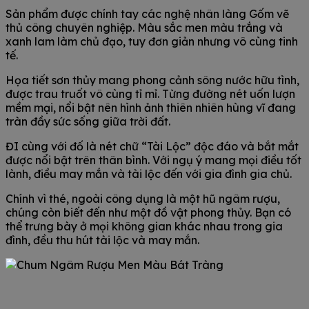
Sản phẩm được chính tay các nghệ nhân làng Gốm vẽ
thủ công chuyên nghiệp. Màu sắc men màu trắng và
xanh lam làm chủ đạo, tuy đơn giản nhưng vô cùng tinh
tế.
Họa tiết sơn thủy mang phong cảnh sông nước hữu tình,
được trau truốt vô cùng tỉ mỉ. Từng đường nét uốn lượn
mềm mại, nổi bật nên hình ảnh thiên nhiên hùng vĩ đang
tràn đầy sức sống giữa trời đất.
ĐI cùng với đố là nét chữ “Tài Lộc” độc đáo và bắt mắt
được nổi bật trên thân bình. Với ngụ ý mang mọi điều tốt
lành, điều may mắn và tài lộc đến với gia đình gia chủ.
Chính vì thé, ngoài công dụng là một hũ ngâm rượu,
chúng còn biết đến như một đồ vật phong thủy. Bạn có
thể trưng bày ở mọi không gian khác nhau trong gia
đình, đều thu hút tài lộc và may mắn.