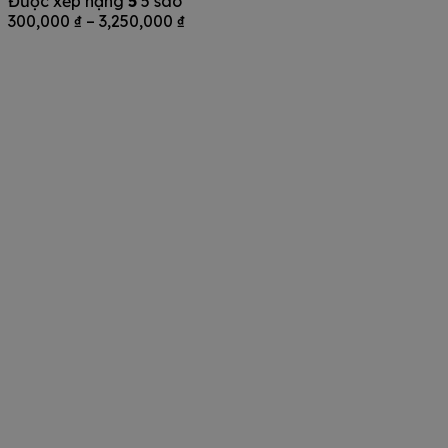
Được xếp hạng
5
5 sao
Khoảng
300,000
₫
–
3,250,000
₫
giá:
từ
300,000 ₫
đến
3,250,000 ₫