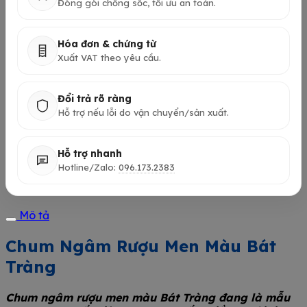
Đóng gói chống sốc, tối ưu an toàn.
Hóa đơn & chứng từ
Xuất VAT theo yêu cầu.
Đổi trả rõ ràng
Hỗ trợ nếu lỗi do vận chuyển/sản xuất.
Hỗ trợ nhanh
Hotline/Zalo:
096.173.2383
Mô tả
Chum Ngâm Rượu Men Màu Bát
Tràng
Chum ngâm rượu men màu Bát Tràng đang là mẫu