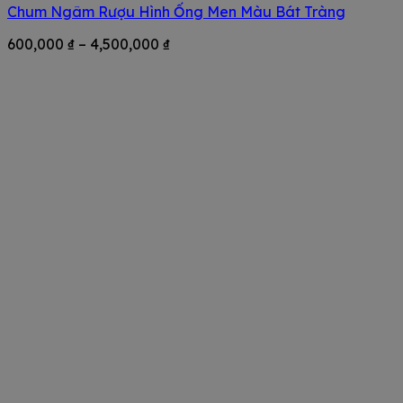
Chum Ngâm Rượu Hình Ống Men Màu Bát Tràng
Khoảng
600,000
₫
–
4,500,000
₫
giá:
từ
600,000 ₫
đến
4,500,000 ₫