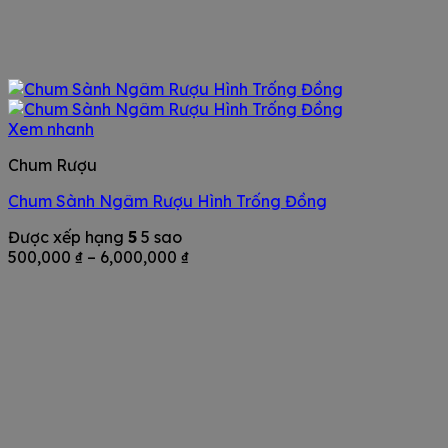
Xem nhanh
Chum Rượu
Chum Sành Ngâm Rượu Hình Trống Đồng
Được xếp hạng
5
5 sao
Khoảng
500,000
₫
–
6,000,000
₫
giá:
từ
500,000 ₫
đến
6,000,000 ₫