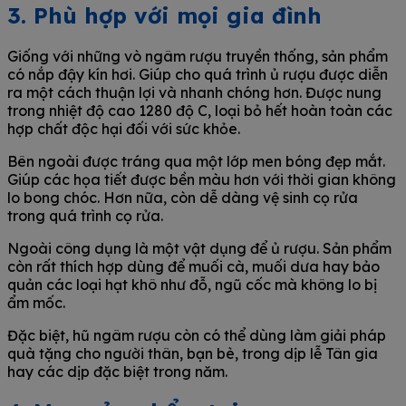
3. Phù hợp với mọi gia đình
Giống với những vò ngâm rượu truyền thống, sản phẩm
có nắp đậy kín hơi. Giúp cho quá trình ủ rượu được diễn
ra một cách thuận lợi và nhanh chóng hơn. Được nung
trong nhiệt độ cao 1280 độ C, loại bỏ hết hoàn toàn các
hợp chất độc hại đối với sức khỏe.
Bên ngoài được tráng qua một lớp men bóng đẹp mắt.
Giúp các họa tiết được bền màu hơn với thời gian không
lo bong chóc. Hơn nữa, còn dễ dàng vệ sinh cọ rửa
trong quá trình cọ rửa.
Ngoài công dụng là một vật dụng để ủ rượu. Sản phẩm
còn rất thích hợp dùng để muối cà, muối dưa hay bảo
quản các loại hạt khô như đỗ, ngũ cốc mà không lo bị
ẩm mốc.
Đặc biệt, hũ ngâm rượu còn có thể dùng làm giải pháp
quà tặng cho người thân, bạn bè, trong dịp lễ Tân gia
hay các dịp đặc biệt trong năm.