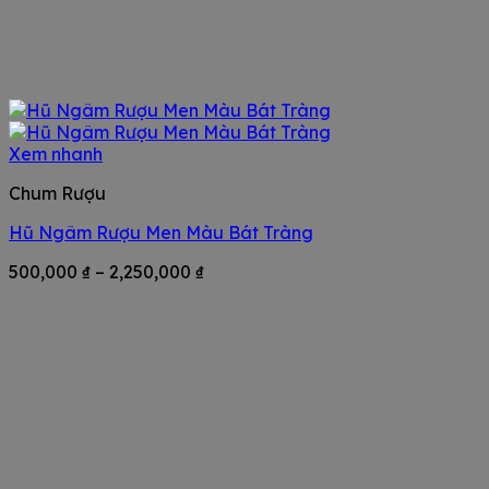
Xem nhanh
Chum Rượu
Hũ Ngâm Rượu Men Màu Bát Tràng
Khoảng
500,000
₫
–
2,250,000
₫
giá:
từ
500,000 ₫
đến
2,250,000 ₫