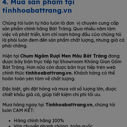
4. Mua sản phẩm tại
tinhhoabattrang.vn
Chúng tôi luôn tự hào luôn là đơn vị chuyên cung cấp
sản phẩm chính hãng Bát Tràng. Qua nhiều năm làm
việc và phát triển, kim chỉ nam hàng đầu của chúng tôi
là phải luôn đem đến sản phẩm chất lượng, nhưng giá cả
phải chăng.
Hiện tại
Chum Ngâm Rượi Men Màu Bát Tràng
đang
được bày bán trực tiếp tại Showroom Không Gian Gốm
Bát Tràng. Hơn nữa còn được bán trực tiếp trên web
chính thức
tinhhoabattrang.vn.
Khách hàng có thể
hoàn toàn yên tâm về chất lượng.
Đặc biệt, ghi đặt hàng và mua với số lượng lớn, được
chiết khấu giá cả, giúp tiết kiệm chi phí tối ưu.
Mua hàng ngay tại
Tinhhoabattrang.vn
, chúng tôi
luôn CAM KẾT:
Hàng chính hãng 100%
Vận chuyển nhanh chóng, toàn quốc