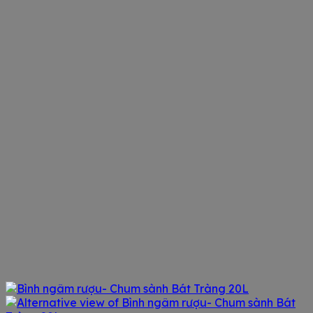
375,000 ₫
đến
2,250,000 ₫