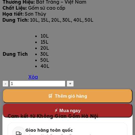
Thương Hiệu:
Bát Tràng – Việt Nam
từ
Chất Liệu:
Gốm sứ cao cấp
600,000 ₫
Họa tiết:
Sơn Thủy
đến
Dung Tích:
10L, 15L, 20L, 30L, 40L, 50L
2,700,000 ₫
10L
15L
20L
Dung Tích
30L
50L
40L
Xóa
Chum
Ngâm
Rượu
Thêm giỏ hàng
Men
Màu
Mua ngay
Bát
Cam kết từ Không Gian Gốm Hà Nội
Tràng
số
Giao hàng toàn quốc
lượng