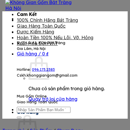
Cam Kết
100% Chính Hãng Bát Tràng
Giao Hàng Toàn Quốc
Được Kiểm Hàng
Hoàn Tiền 100% Nếu Lỗi, Vỡ, Hỏng
Đ/C: Lô A2, KCN Bát Tràng
Xuất Hóa Đơn VAT
Gia Lâm, Hà Nội
Giỏ hàng /
0
₫
Hotline:
096.173.2383
Cskh.khonggiangom@gmail.com
Chưa có sản phẩm trong giỏ hàng.
Mua Gốm Online
Quay trở lại cửa hàng
Giao Hàng Toàn Quốc
Tìm
Giỏ hàng
kiếm: