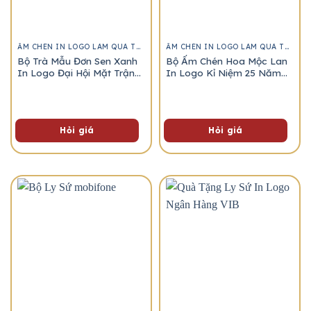
ẤM CHÉN IN LOGO LÀM QUÀ TẶNG
ẤM CHÉN IN LOGO LÀM QUÀ TẶNG
Ghi chú
Bộ Trà Mẫu Đơn Sen Xanh
Bộ Ấm Chén Hoa Mộc Lan
In Logo Đại Hội Mặt Trận
In Logo Kỉ Niệm 25 Năm
Tổ Quốc
Ra Trường
Hỏi giá
Hỏi giá
Gửi yêu cầu