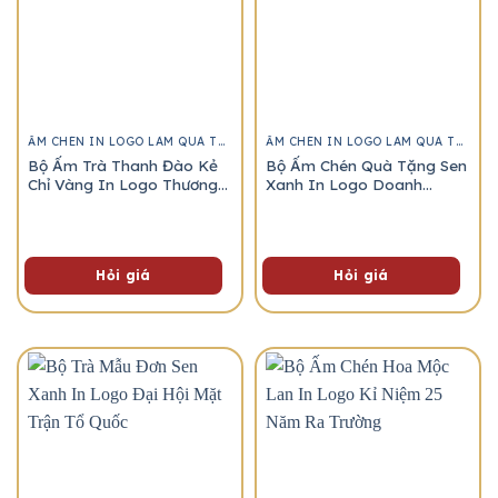
ẤM CHÉN IN LOGO LÀM QUÀ TẶNG
ẤM CHÉN IN LOGO LÀM QUÀ TẶNG
Bộ Ấm Trà Thanh Đào Kẻ
Bộ Ấm Chén Quà Tặng Sen
Chỉ Vàng In Logo Thương
Xanh In Logo Doanh
Hiệu
Nghiệp
Họ tên
*
Hỏi giá
Hỏi giá
SĐT / Zalo
*
Số lượng