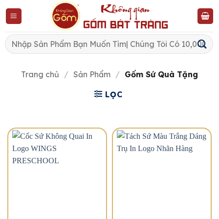
Skip
to
content
Tìm
kiếm:
Trang chủ
/
Sản Phẩm
/
Gốm Sứ Quà Tặng
LỌC