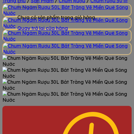
Trang chủ
/
Sản Phẩm
/
Chum Rượu
/
Chum rượu 50 lít
Chưa có sản phẩm trong giỏ hàng.
Quay trở lại cửa hàng