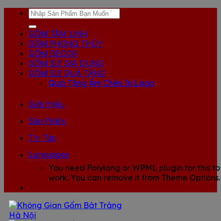
Skip
Tìm
to
kiếm:
content
GỐM TÂM LINH
GỐM PHONG THỦY
GỐM DECOR
GỐM SỨ GIA DỤNG
GỐM SỨ QUÀ TẶNG
Quà Tặng Ấm Chén In Logo
Giới thiệu
Sản Phẩm
Tin Tức
Languages
You need Polylang or WPML plugin for this to
work. You can remove it from Theme Options.