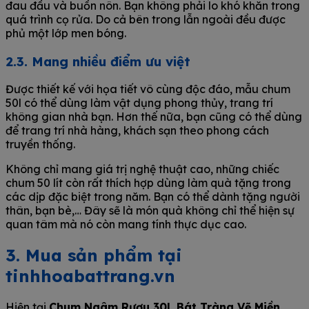
đau đầu và buồn nôn. Bạn không phải lo khó khăn trong
quá trình cọ rửa. Do cả bên trong lẫn ngoài đều được
phủ một lớp men bóng.
2.3. Mang nhiều điểm ưu việt
Được thiết kế với họa tiết vô cùng độc đáo, mẫu chum
50l có thể dùng làm vật dụng phong thủy, trang trí
không gian nhà bạn. Hơn thế nữa, bạn cũng có thể dùng
để trang trí nhà hàng, khách sạn theo phong cách
truyền thống.
Không chỉ mang giá trị nghệ thuật cao, những chiếc
chum 50 lít còn rất thích hợp dùng làm quà tặng trong
các dịp đặc biệt trong năm. Bạn có thể dành tặng người
thân, bạn bè,… Đây sẽ là món quà không chỉ thể hiện sự
quan tâm mà nó còn mang tính thực dục cao.
3. Mua sản phẩm tại
tinhhoabattrang.vn
Hiện tại
Chum Ngâm Rượu 30L Bát Tràng Vẽ Miền