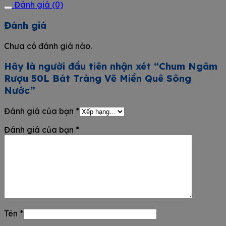
Đánh giá (0)
Đánh giá
Chưa có đánh giá nào.
Hãy là người đầu tiên nhận xét “Chum Ngâm
Rượu 50L Bát Tràng Vẽ Miền Quê Sông
Nước”
Đánh giá của bạn
*
Đánh giá của bạn
*
Tên
*