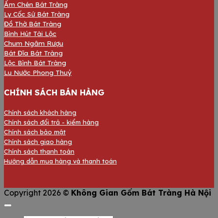
Ấm Chén Bát Tràng
Ly Cốc Sứ Bát Tràng
Đồ Thờ Bát Tràng
Bình Hút Tài Lộc
Chum Ngâm Rượu
Bát Đĩa Bát Tràng
Lộc Bình Bát Tràng
Lu Nước Phong Thuỷ
CHÍNH SÁCH BÁN HÀNG
Chính sách khách hàng
Chính sách đổi trả - kiểm hàng
Chính sách bảo mật
Chính sách giao hàng
Chính sách thanh toán
Hướng dẫn mua hàng và thanh toán
V
Copyright 2026 ©
Không Gian Gốm Bát Tràng Hà Nội
S