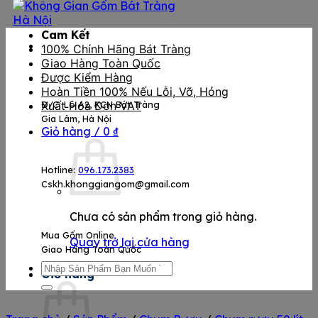
Cam Kết
100% Chính Hãng Bát Tràng
Giao Hàng Toàn Quốc
Được Kiểm Hàng
Hoàn Tiền 100% Nếu Lỗi, Vỡ, Hỏng
Đ/C: Lô A2, KCN Bát Tràng
Xuất Hóa Đơn VAT
Gia Lâm, Hà Nội
Giỏ hàng /
0
₫
Hotline:
096.173.2383
Cskh.khonggiangom@gmail.com
Chưa có sản phẩm trong giỏ hàng.
Mua Gốm Online
Quay trở lại cửa hàng
Giao Hàng Toàn Quốc
Tìm
Giỏ hàng
kiếm: