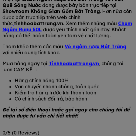
Quê Sông Nước
đang được bày bán trực tiếp tại
Showroom Không Gian Gốm Bát Tràng
. Hơn nữa còn
được bán trực tiếp trên web chính
thức
tinhhoabattrang.vn.
Xem thêm những mẫu
Chum
Ngâm Rượu 50L
được yêu thích nhất gần đây. Khách
hàng có thể hoàn toàn yên tâm về chất lượng.
Tham khảo thêm các mẫu
Vò ngâm rượu Bát Tràng
với nhiều dung tích khác.
Mua hàng ngay tại
Tinhhoabattrang.vn
, chúng tôi
luôn CAM KẾT:
Hàng chính hãng 100%
Vận chuyển nhanh chóng, toàn quốc
Kiểm tra hàng trước khi thanh toán
Có chính sách đổi trả, bảo hành
Để lại số điện thoại hoặc gọi ngay cho chúng tôi để
nhận được tư vấn chi tiết nhất!
0/5
(0 Reviews)