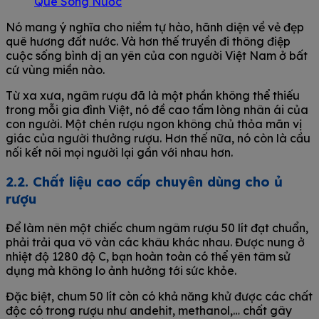
Nó mang ý nghĩa cho niềm tự hào, hãnh diện về vẻ đẹp
quê hương đất nước. Và hơn thế truyền đi thông điệp
cuộc sống bình dị an yên của con người Việt Nam ở bất
cứ vùng miền nào.
Từ xa xưa, ngâm rượu đã là một phần không thể thiếu
trong mỗi gia đình Việt, nó đề cao tấm lòng nhân ái của
con người. Một chén rượu ngon không chủ thỏa mãn vị
giác của người thưởng rượu. Hơn thế nữa, nó còn là cầu
nối kết nôi mọi người lại gần với nhau hơn.
2.2. Chất liệu cao cấp chuyên dùng cho ủ
rượu
Để làm nên một chiếc chum ngâm rượu 50 lít đạt chuẩn,
phải trải qua vô vàn các khâu khác nhau. Được nung ở
nhiệt độ 1280 độ C, bạn hoàn toàn có thể yên tâm sử
dụng mà không lo ảnh hưởng tới sức khỏe.
Đặc biệt, chum 50 lít còn có khả năng khử được các chất
độc có trong rượu như andehit, methanol,… chất gây