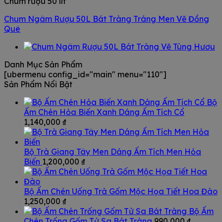
Chum rượu 50 lít
Chum Ngâm Rượu 50L Bát Tràng Tráng Men Vẽ Đồng
Quê
Danh Mục Sản Phẩm
[ubermenu config_id="main" menu="110"]
Sản Phẩm Nổi Bật
Bộ
Ấm Chén Hỏa Biến Xanh Dáng Ấm Tích Cổ
1,140,000
₫
Bộ Trà Giang Tây Men Dáng Ấm Tích Men Hỏa
Biến
1,200,000
₫
Bộ Ấm Chén Uống Trà Gốm Mộc Họa Tiết Hoa Đào
1,250,000
₫
Bộ Ấm
Chén Trống Gốm Tử Sa Bát Tràng
990,000
₫