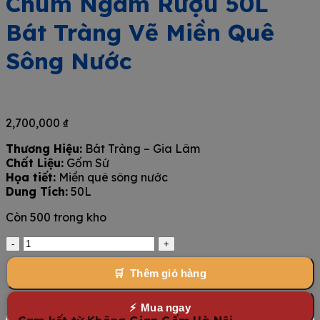
Chum Ngâm Rượu 50L
Bát Tràng Vẽ Miền Quê
Sông Nước
2,700,000
₫
Thương Hiệu:
Bát Tràng – Gia Lâm
Chất Liệu:
Gốm Sứ
Họa tiết:
Miền quê sông nước
Dung Tích:
50L
Còn 500 trong kho
Chum
Ngâm
Rượu
Thêm giỏ hàng
50L
Bát
Mua ngay
Tràng