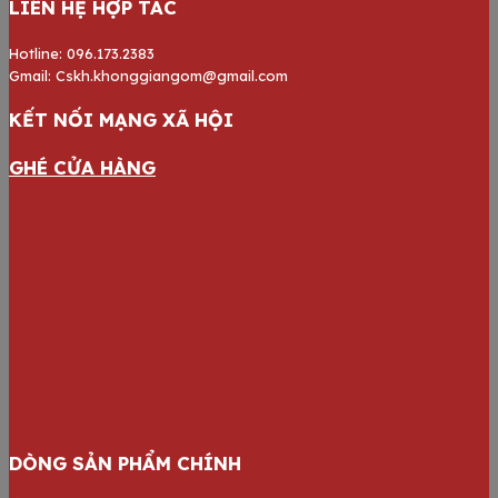
LIÊN HỆ HỢP TÁC
Hotline: 096.173.2383
Gmail: Cskh.khonggiangom@gmail.com
KẾT NỐI MẠNG XÃ HỘI
GHÉ CỬA HÀNG
DÒNG SẢN PHẨM CHÍNH