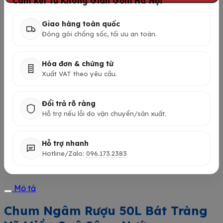
Cam kết từ Không Gian Gốm Hà Nội
Vẽ
Miền
Giao hàng toàn quốc
Quê
Đóng gói chống sốc, tối ưu an toàn.
Sông
Nước
số
Hóa đơn & chứng từ
lượng
Xuất VAT theo yêu cầu.
Đổi trả rõ ràng
Hỗ trợ nếu lỗi do vận chuyển/sản xuất.
Hỗ trợ nhanh
Hotline/Zalo:
096.173.2383
Mô tả
Chum Ngâm Rượu 50L Bát Tràng