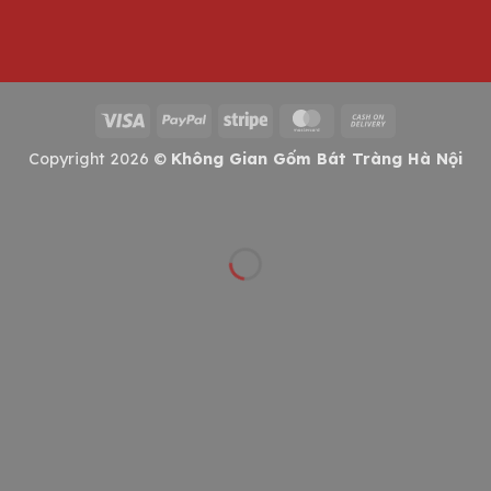
Visa
PayPal
Stripe
MasterCard
Cash
On
Copyright 2026 ©
Không Gian Gốm Bát Tràng Hà Nội
Delivery
Thanh toán nhanh
Kiểm tra đơn hàng và điền thông tin nhận hàng
Đang tải...