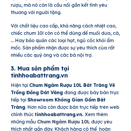
rượu, mà nó còn là cầu nối gắn kết tình yêu
thương với người tặng.
Với chất liệu cao cấp, khả năng cách nhiệt cao,
chiếc chum 10l còn có thể dùng để muối dưa, cà,
… Hay bảo quản các loại hạt, ngũ cốc khỏi ẩm
mốc. Sản phẩm nhận được sự yêu thích của rất
nhiều các quý ông và các bà nội trợ.
3. Mua sản phẩm tại
tinhhoabattrang.vn
Hiện tại
Chum Ngâm Rượu 10L Bát Tràng Vẽ
Trống Đồng Dát Vàng
đang được bày bán trực
tiếp tại
Showroom Không Gian Gốm Bát
Tràng
. Hơn nữa còn được bán trực tiếp trên web
chính thức
tinhhoabattrang.vn.
Xem thêm
những mẫu
Chum Ngâm Rượu 10L
được yêu
thích nhất gần đây. Khách hàng có thể hoàn