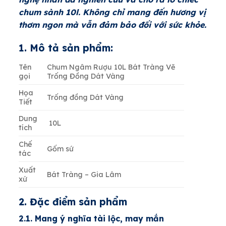
chum sành 10l. Không chỉ mang đến hương vị
thơm ngon mà vẫn đảm bảo đối với sức khỏe.
1. Mô tả sản phẩm:
Tên
Chum Ngâm Rượu 10L Bát Tràng Vẽ
gọi
Trống Đồng Dát Vàng
Họa
Trống đồng Dát Vàng
Tiết
Dung
10L
tích
Chế
Gốm sứ
tác
Xuất
Bát Tràng – Gia Lâm
xứ
2. Đặc điểm sản phẩm
2.1. Mang ý nghĩa tài lộc, may mắn