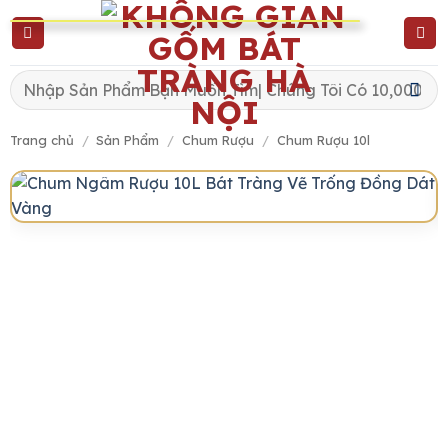
Skip
to
content
Tìm
kiếm:
Trang chủ
/
Sản Phẩm
/
Chum Rượu
/
Chum Rượu 10l