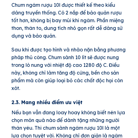
Chum ngâm rượu 10l được thiết kế theo kiểu
dáng truyền thống. Có 2 nắp để bảo quản rượu
tốt hơn, không bị bay mùi khi ngâm. Phần miệng
thon, thân to, dung tích nhỏ gọn rất dễ dàng sử
dụng và bảo quản.
Sau khi được tạo hình và nhào nặn bằng phương
pháp thủ công. Chum sành 10 lít sẽ được nung
trong lò nung với nhiệt độ cao 1280 độ C. Điều
này, không chỉ làm tăng độ cứng, bền cho sản
phẩm mà còn giúp loại bỏ các chất độc hại còn
xót.
2.3. Mang nhiều điểm ưu việt
Nếu bạn vẫn đang loay hoay không biết nên lựa
chọn món quà nào để dành tặng những người
thân yêu. Thi chum sành ngâm rượu 10l là một
lựa chọn tuyệt vời. Không chỉ đơn giản là ngâm